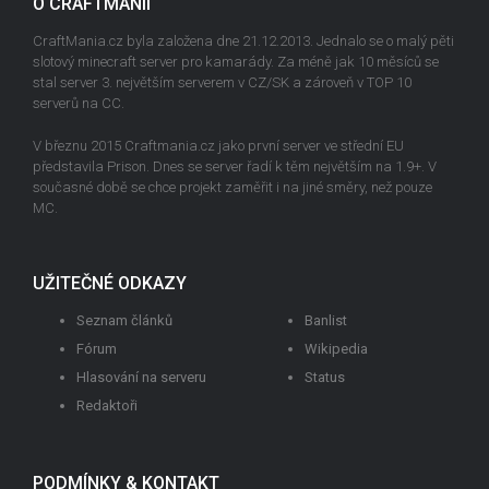
O CRAFTMANII
CraftMania.cz byla založena dne 21.12.2013. Jednalo se o malý pěti
slotový minecraft server pro kamarády. Za méně jak 10 měsíců se
stal server 3. největším serverem v CZ/SK a zároveň v TOP 10
serverů na CC.
V březnu 2015 Craftmania.cz jako první server ve střední EU
představila Prison. Dnes se server řadí k těm největším na 1.9+. V
současné době se chce projekt zaměřit i na jiné směry, než pouze
MC.
UŽITEČNÉ ODKAZY
Seznam článků
Banlist
Fórum
Wikipedia
Hlasování na serveru
Status
Redaktoři
PODMÍNKY & KONTAKT