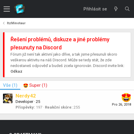
Přihlásit se
ItzMinotaur
Řešení problémů, diskuze a jiné problémy
přesunuty na Discord
Fórum již není tak aktivní jako dříve, a tak jsme přesunuli skoro
veškerou aktivitu na náš Discord. Může se tedy stát, že zde
nedostaneš odpověď a budeš zcela ignorován. Discord invite link:
Odkaz
Vše
(1)
Super
(1)
Nerdy42
Developer
·
25
Pro 26, 2018
Příspěvky
197
Reakční skóre
255