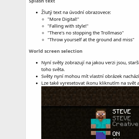
Splash text
Žlutý text na úvodní obrazovece:
"More Digital!"
"Falling with style!"
"There's no stopping the Trollmaso"
"Throw yourself at the ground and miss"
World screen selection
Nyní světy zobrazují na jakou verzi jsou, sta
toho světa.
Světy nyní mohou mít vlastní obrázek nachází
Lze také vyresetovat ikonu kliknutím na svět a