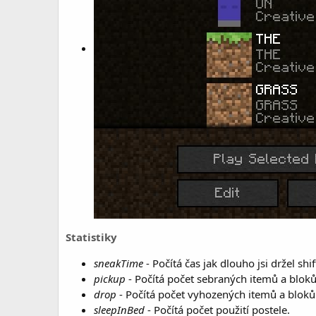
Statistiky
sneakTime
- Počítá čas jak dlouho jsi držel shif
pickup
- Počítá počet sebraných itemů a bloků
drop
- Počítá počet vyhozených itemů a bloků
sleepInBed
- Počítá počet použití postele.