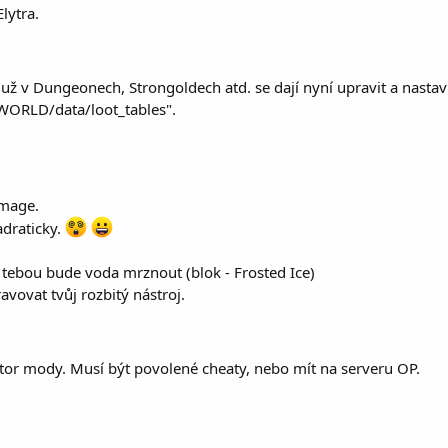
lytra.
ť už v Dungeonech, Strongoldech atd. se dají nyní upravit a nastav
"WORLD/data/loot_tables".
amage.
adraticky.
 tebou bude voda mrznout (blok - Frosted Ice)
vovat tvůj rozbitý nástroj.
ator mody. Musí být povolené cheaty, nebo mít na serveru OP.