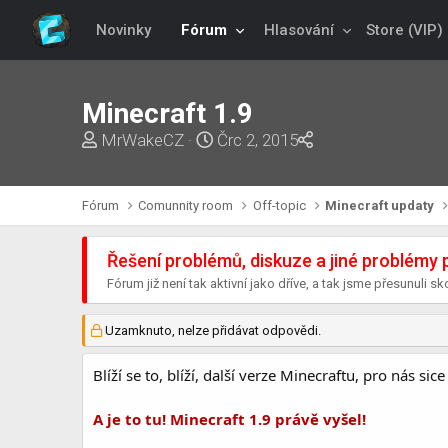
Novinky
Fórum
Hlasování
Store (VIP)
Minecraft 1.9
T
S
MrWakeCZ
Črc 2, 2015
h
t
r
a
Fórum
Comunnity room
Off-topic
Minecraft updaty
e
r
a
t
Řešení problémů, diskuze a jiné problémy 
d
d
Fórum již není tak aktivní jako dříve, a tak jsme přesunuli
s
a
t
t
Uzamknuto, nelze přidávat odpovědi.
a
e
r
Blíží se to, blíží, další verze Minecraftu, pro nás s
t
e
A je to tu! Minecraft 1.9 právě vyšel!
r