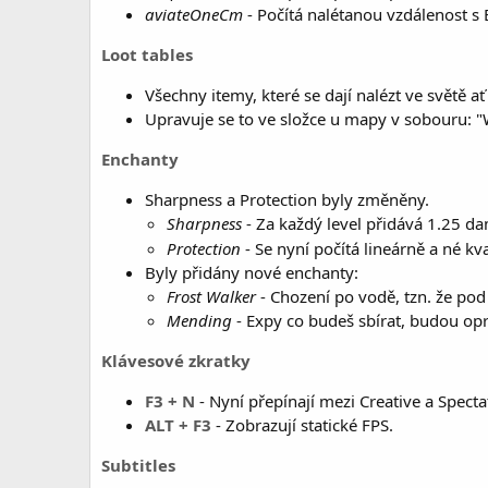
aviateOneCm
- Počítá nalétanou vzdálenost s E
Loot tables
Všechny itemy, které se dají nalézt ve světě a
Upravuje se to ve složce u mapy v sobouru: 
Enchanty
Sharpness a Protection byly změněny.
Sharpness
- Za každý level přidává 1.25 d
Protection
- Se nyní počítá lineárně a né kv
Byly přidány nové enchanty:
Frost Walker
- Chození po vodě, tzn. že pod
Mending
- Expy co budeš sbírat, budou opra
Klávesové zkratky
F3 + N
- Nyní přepínají mezi Creative a Spect
ALT + F3
- Zobrazují statické FPS.
Subtitles