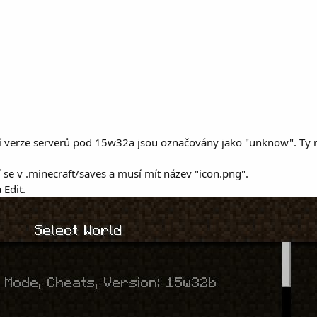
rší verze serverů pod 15w32a jsou označovány jako "unknow". Ty no
 se v .minecraft/saves a musí mít název "icon.png".
 Edit.