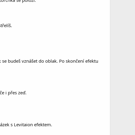
torchka se položí.
řelíš.
k se budeš vznášet do oblak. Po skončení efektu
e i přes zeď.
ázek s Levitaion efektem.