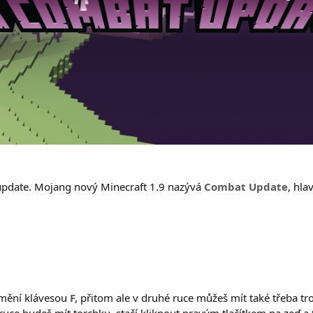
vý update. Mojang nový Minecraft 1.9 nazývá
Combat Update
, hla
e mění klávesou
F,
přitom ale v druhé ruce můžeš mít také třeba tro