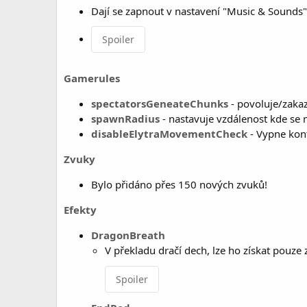
Dají se zapnout v nastavení "Music & Sounds"
Spoiler
Gamerules
spectatorsGeneateChunks
- povoluje/zakaz
spawnRadius
- nastavuje vzdálenost kde se
disableElytraMovementCheck
- Vypne kont
Zvuky
Bylo přidáno přes 150 nových zvuků!
Efekty
DragonBreath
V překladu dračí dech, lze ho získat pouze
Spoiler