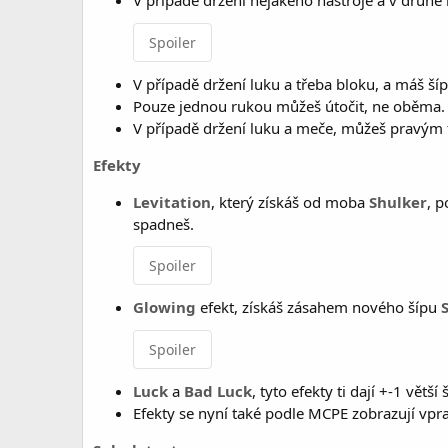
V případě držení nějakého nástroje a v druhé 
Spoiler
V případě držení luku a třeba bloku, a máš šíp
Pouze jednou rukou můžeš útočit, ne oběma.
V případě držení luku a meče, můžeš pravým t
Efekty
Levitation
, který získáš od moba
Shulker
, 
spadneš.
Spoiler
Glowing
efekt, získáš zásahem nového šípu
Spoiler
Luck
a
Bad Luck
, tyto efekty ti dají +-1 vět
Efekty se nyní také podle MCPE zobrazují vpra