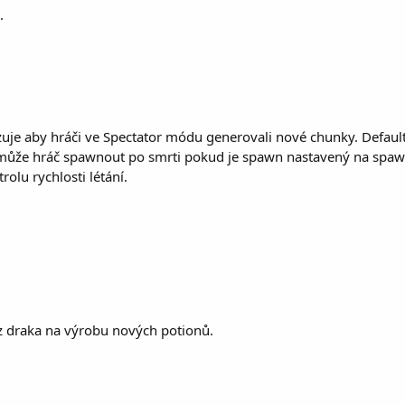
.
uje aby hráči ve Spectator módu generovali nové chunky. Defaultn
 může hráč spawnout po smrti pokud je spawn nastavený na spaw
rolu rychlosti létání.
 z draka na výrobu nových potionů.