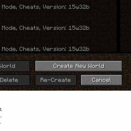
t.
.
.