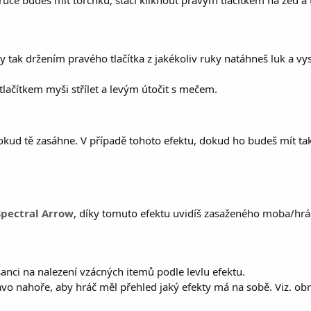
ruce budeš mít torchku, stačí kliknout pravým tlačítkem na zeď a 
y tak držením pravého tlačítka z jakékoliv ruky natáhneš luk a vyst
lačítkem myši střílet a levým útočit s mečem.
pokud tě zasáhne. V případě tohoto efektu, dokud ho budeš mít ta
Spectral Arrow
, díky tomuto efektu uvidíš zasaženého moba/hráč
ší šanci na nalezení vzácných itemů podle levlu efektu.
vo nahoře, aby hráč měl přehled jaký efekty má na sobě. Viz. obr