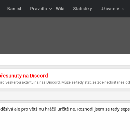
Banlist
Pravidla
Wiki
Statistiky
Uživatelé
přesunuty na Discord
 skoro veškerou aktivitu na náš Discord. Může se tedy stát, že zde nedostaneš o
ice děsivá ale pro většinu hráčů určitě ne. Rozhodl jsem se tedy sep