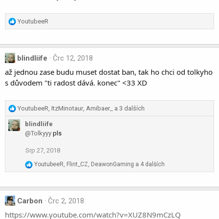
s
:
R
YoutubeeR
e
a
c
blindliife
Črc 12, 2018
t
i
až jednou zase budu muset dostat ban, tak ho chci od tolkyho
o
s důvodem "ti radost dává. konec" <33 XD
n
s
:
R
YoutubeeR
,
ItzMinotaur
,
Amibaer_
a 3 dalších
e
blindliife
a
@Tolkyyy
pls
c
t
Srp 27, 2018
i
o
R
YoutubeeR
,
Flint_CZ
,
DeawonGaming
a 4 dalších
n
e
a
s
c
:
t
Carbon
Črc 2, 2018
i
https://www.youtube.com/watch?v=XUZ8N9mCzLQ
o