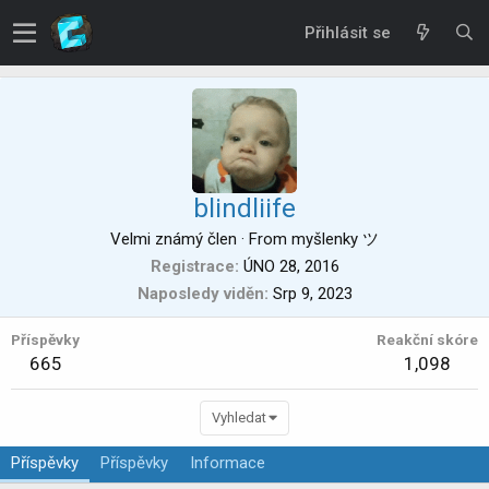
Přihlásit se
blindliife
Velmi známý člen
·
From
myšlenky ツ
Registrace
ÚNO 28, 2016
Naposledy viděn
Srp 9, 2023
Příspěvky
Reakční skóre
665
1,098
Vyhledat
Příspěvky
Příspěvky
Informace