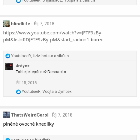
YoutubeeR
,
ShijaskaCZ
,
Voojta
a 2 dalších
n
e
a
s
c
:
t
blindliife
Říj 7, 2018
i
https://www.youtube.com/watch?v=JFTF9zBy-
o
pM&list=RDJFTF9zBy-pM&start_radio=1
borec
n
s
:
R
YoutubeeR
,
ItzMinotaur
a
vik0us
e
4rdycz
a
Tohle je lepší než Despacito
c
t
Říj 15, 2018
i
o
R
YoutubeeR
,
Voojta
a
Zymbex
n
e
a
s
c
:
t
ThatsWeirdCarol
Říj 7, 2018
i
plněné ovocné knedlíky
o
n
s
R