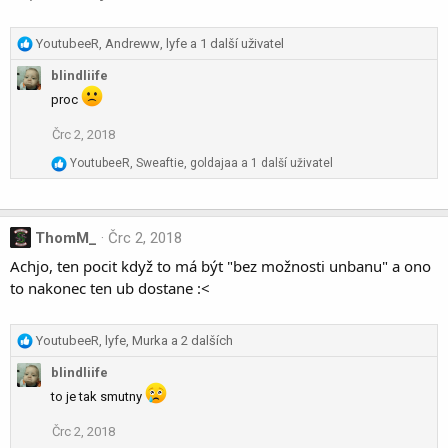
n
s
R
YoutubeeR
,
Andreww
,
lyfe
a 1 další uživatel
:
e
blindliife
a
c
proc
t
Črc 2, 2018
i
o
R
YoutubeeR
,
Sweaftie
,
goldajaa
a 1 další uživatel
n
e
s
a
:
c
t
ThomM_
Črc 2, 2018
i
Achjo, ten pocit když to má být "bez možnosti unbanu" a ono
o
to nakonec ten ub dostane :<
n
s
:
R
YoutubeeR
,
lyfe
,
Murka
a 2 dalších
e
blindliife
a
c
to je tak smutny
t
Črc 2, 2018
i