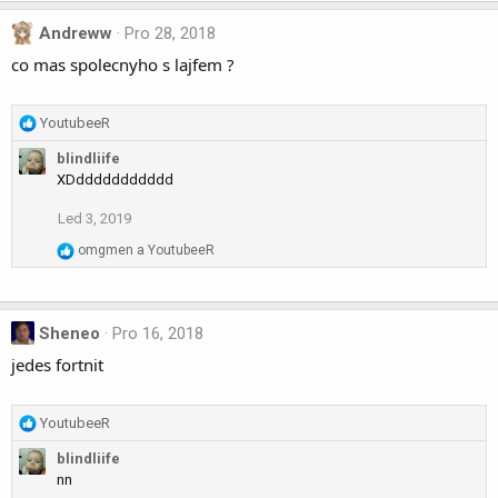
c
t
Andreww
Pro 28, 2018
i
co mas spolecnyho s lajfem ?
o
n
s
R
YoutubeeR
:
e
blindliife
a
XDddddddddddd
c
t
Led 3, 2019
i
o
R
omgmen
a
YoutubeeR
n
e
a
s
c
:
t
Sheneo
Pro 16, 2018
i
jedes fortnit
o
n
s
R
YoutubeeR
:
e
blindliife
a
nn
c