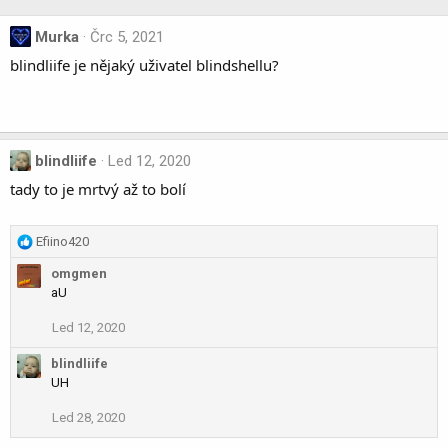
Murka
Črc 5, 2021
blindliife je nějaký uživatel blindshellu?
blindliife
Led 12, 2020
tady to je mrtvý až to bolí
R
Efiino420
e
omgmen
a
aU
c
t
Led 12, 2020
i
o
blindliife
n
UH
s
:
Led 28, 2020