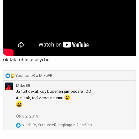
ok tak tohle je psycho
R
YoutubeeR
a
MikeER
e
MikeER
a
Já furt čekal, kdy bude ten jumpscare : DD
c
Ale i tak, teď v noci neusnu
.
t
i
o
ÚNO 2, 2019
n
s
R
blindliife
,
YoutubeeR
,
ragiingg
a 2 dalších
:
e
a