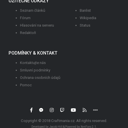
UŽITEČNÉ ODKAZY
Seznam článků
Banlist
Fórum
Wikipedia
Hlasování na serveru
Status
Redaktoři
PODMÍNKY & KONTAKT
Kontaktujte nás
Smluvní podmínky
Ochrana osobních údajů
Pomoc
R
S
Copyright © 2018
Craftmania.cz
. All rights reserved.
S
Developed by Jacob Hill & Powered by
XenForo 2.1.