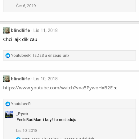
t
Čer 6, 2019
i
o
n
s
blindliife
Lis 11, 2018
:
Chci lajk dik cau
R
YoutubeeR
,
TaDaS
a
enzeus_anx
e
a
c
blindliife
Lis 10, 2018
t
i
https://www.youtube.com/watch?v=a5PywoHxB2E
:c
o
n
s
R
YoutubeeR
:
e
_Pyotr
a
:FeelsBadMan: i když to nesleduju.
c
t
Lis 10, 2018
i
o
R