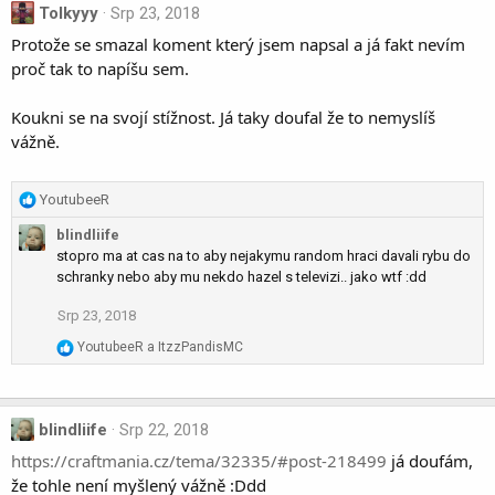
t
Tolkyyy
Srp 23, 2018
i
Protože se smazal koment který jsem napsal a já fakt nevím
o
proč tak to napíšu sem.
n
s
:
Koukni se na svojí stížnost. Já taky doufal že to nemyslíš
vážně.
R
YoutubeeR
e
blindliife
a
stopro ma at cas na to aby nejakymu random hraci davali rybu do
c
schranky nebo aby mu nekdo hazel s televizi.. jako wtf :dd
t
i
Srp 23, 2018
o
n
R
YoutubeeR
a
ItzzPandisMC
s
e
a
:
c
t
blindliife
Srp 22, 2018
i
https://craftmania.cz/tema/32335/#post-218499
já doufám,
o
že tohle není myšlený vážně :Ddd
n