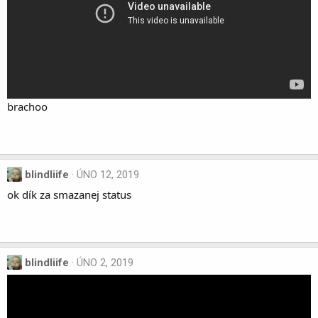
brachoo
blindliife
ÚNO 12, 2019
ok dík za smazanej status
blindliife
ÚNO 2, 2019