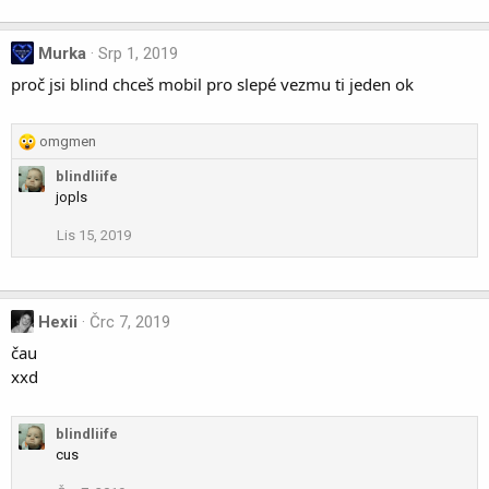
Murka
Srp 1, 2019
proč jsi blind chceš mobil pro slepé vezmu ti jeden ok
R
omgmen
e
blindliife
a
jopls
c
t
Lis 15, 2019
i
o
n
s
Hexii
Črc 7, 2019
:
čau
xxd
blindliife
cus