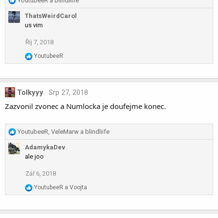
YoutubeeR
a
blindliife
:
e
ThatsWeirdCarol
a
us vim
c
t
Říj 7, 2018
i
o
R
YoutubeeR
n
e
a
s
c
:
t
Tolkyyy
Srp 27, 2018
i
Zazvonil zvonec a Numlocka je doufejme konec.
o
n
s
R
YoutubeeR
,
VeleMarw
a
blindliife
:
e
AdamykaDev
a
ale joo
c
t
Zář 6, 2018
i
o
R
YoutubeeR
a
Voojta
n
e
a
s
c
: