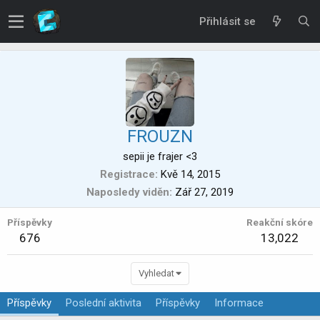
Přihlásit se
FROUZN
sepii je frajer <3
Registrace
Kvě 14, 2015
Naposledy viděn
Zář 27, 2019
Příspěvky
Reakční skóre
676
13,022
Vyhledat
Příspěvky
Poslední aktivita
Příspěvky
Informace