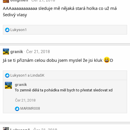
omgmen
Čer 21, 2018
AAAaaaaaaaaaaa sleduje mě nějaká stará holka co už má
šedivý vlasy
R
Lukyson1
e
a
c
granik
Čer 21, 2018
t
i
Já se ti přiznám celou dobu jsem myslel že jsi kluk
D
o
n
s
R
Lukyson1
a
LindaSK
:
e
granik
a
To zemně dělá ta pohádka měl bych to přestat sledovat xd
c
t
Čer 21, 2018
i
o
R
MARIMR008
n
e
a
s
c
:
t