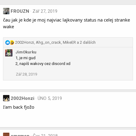
FROUZN
Zář 27, 2019
čau jak je kde je moj najviac lajkovany status na celej stranke
wake
R
2002Honzi
,
Ahg_on_crack
,
MikeER
a 2 dalších
e
JimOkurku
a
1, je mi gud
c
2, napíš wakovy cez discord xd
t
i
Zář 28, 2019
o
n
s
:
2002Honzi
ÚNO 5, 2019
I'am back fjožo