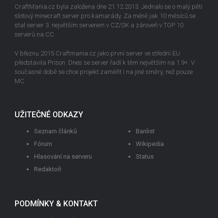
CraftMania.cz byla založena dne 21.12.2013. Jednalo se o malý pěti
slotový minecraft server pro kamarády. Za méně jak 10 měsíců se
stal server 3. největším serverem v CZ/SK a zároveň v TOP 10
serverů na CC.
V březnu 2015 Craftmania.cz jako první server ve střední EU
představila Prison. Dnes se server řadí k těm největším na 1.9+. V
současné době se chce projekt zaměřit i na jiné směry, než pouze
MC.
UŽITEČNÉ ODKAZY
Seznam článků
Banlist
Fórum
Wikipedia
Hlasování na serveru
Status
Redaktoři
PODMÍNKY & KONTAKT