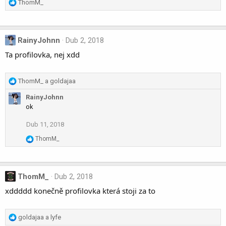
R
ThomM_
e
a
c
RainyJohnn
Dub 2, 2018
t
i
Ta profilovka, nej xdd
o
n
s
R
ThomM_
a
goldajaa
:
e
RainyJohnn
a
ok
c
t
Dub 11, 2018
i
o
R
ThomM_
n
e
a
s
c
:
t
ThomM_
Dub 2, 2018
i
xddddd konečně profilovka která stoji za to
o
n
s
R
goldajaa
a
lyfe
: