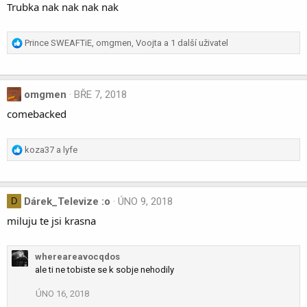
Trubka nak nak nak nak
R
Prince SWEAFTiE
,
omgmen
,
Voojta
a 1 další uživatel
e
a
c
omgmen
BŘE 7, 2018
t
i
comebacked
o
n
s
R
koza37
a
lyfe
:
e
a
c
Dárek_Televize :o
ÚNO 9, 2018
D
t
i
miluju te jsi krasna
o
n
s
whereareavocqdos
:
ale ti ne tobiste se k sobje nehodily
ÚNO 16, 2018