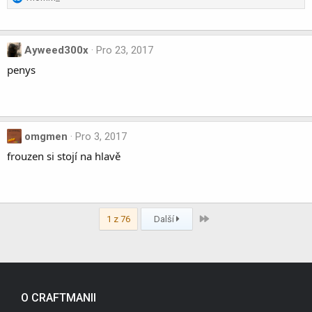
:
e
a
c
Ayweed300x
Pro 23, 2017
t
i
penys
o
n
s
:
omgmen
Pro 3, 2017
frouzen si stojí na hlavě
Last
1 z 76
Další
O CRAFTMANII