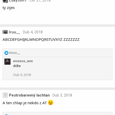
Lukyson1
Čer 21, 2018
i
ty zijes
o
n
s
:
Iruu__
Dub 4, 2018
ABCDEFGHIJKLMNOPQRSTUVXYZ ZZZZZZZ
R
Imoo__
e
enzeus_anx
a
držte
c
t
Dub 9, 2018
i
o
n
s
Pestrobarevný lachtan
Dub 3, 2018
:
A ten chlap je nekdo z AT