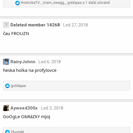
R
HostickaTV
,
_mam_swagg_
,
goldajaa
a 1 další uživatel
e
a
c
t
Deleted member 14268
Led 27, 2018
i
čau FROUZN
o
n
s
:
RainyJohnn
Led 6, 2018
heska holka na profylovce
R
goldajaa
e
a
c
Ayweed300x
Led 3, 2018
t
i
GoOgLe ObRáZkY mJoJ
o
n
s
R
ThomM_