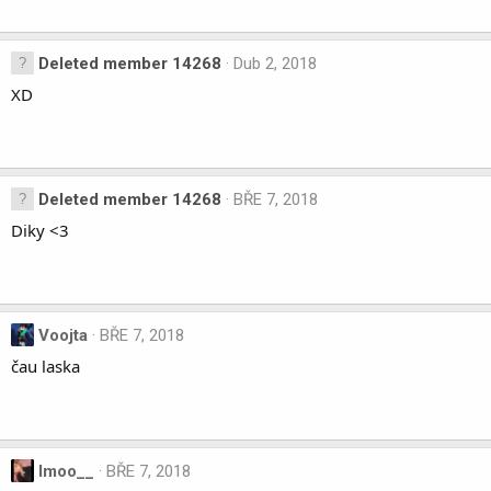
e
a
c
Deleted member 14268
Dub 2, 2018
t
i
XD
o
n
s
:
Deleted member 14268
BŘE 7, 2018
Diky <3
Voojta
BŘE 7, 2018
čau laska
Imoo__
BŘE 7, 2018