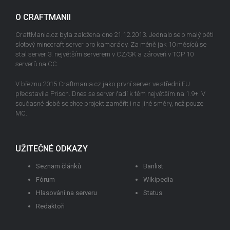
O CRAFTMANII
CraftMania.cz byla založena dne 21.12.2013. Jednalo se o malý pěti
slotový minecraft server pro kamarády. Za méně jak 10 měsíců se
stal server 3. největším serverem v CZ/SK a zároveň v TOP 10
serverů na CC.
V březnu 2015 Craftmania.cz jako první server ve střední EU
představila Prison. Dnes se server řadí k těm největším na 1.9+. V
současné době se chce projekt zaměřit i na jiné směry, než pouze
MC.
UŽITEČNÉ ODKAZY
Seznam článků
Banlist
Fórum
Wikipedia
Hlasování na serveru
Status
Redaktoři