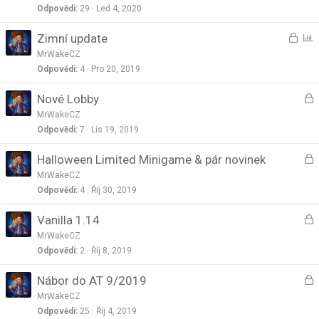
a
Odpovědi
29
Led 4, 2020
u
t
U
P
Zimní update
k
o
z
o
n
MrWakeCZ
a
l
Odpovědi
4
Pro 20, 2019
u
m
l
t
U
Nové Lobby
k
o
z
n
MrWakeCZ
a
Odpovědi
7
Lis 19, 2019
u
t
U
Halloween Limited Minigame & pár novinek
k
o
z
n
MrWakeCZ
a
Odpovědi
4
Říj 30, 2019
u
t
U
Vanilla 1.14
k
o
z
n
MrWakeCZ
a
Odpovědi
2
Říj 8, 2019
u
t
U
Nábor do AT 9/2019
k
o
z
n
MrWakeCZ
a
Odpovědi
25
Říj 4, 2019
u