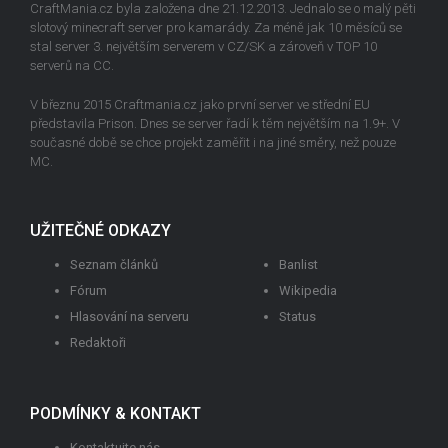
CraftMania.cz byla založena dne 21.12.2013. Jednalo se o malý pěti
slotový minecraft server pro kamarády. Za méně jak 10 měsíců se
stal server 3. největším serverem v CZ/SK a zároveň v TOP 10
serverů na CC.
V březnu 2015 Craftmania.cz jako první server ve střední EU
představila Prison. Dnes se server řadí k těm největším na 1.9+. V
současné době se chce projekt zaměřit i na jiné směry, než pouze
MC.
UŽITEČNÉ ODKAZY
Seznam článků
Banlist
Fórum
Wikipedia
Hlasování na serveru
Status
Redaktoři
PODMÍNKY & KONTAKT
Kontaktujte nás