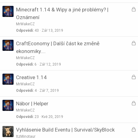
t
U
Minecraft 1.14 & Wipy a jiné problémy? |
k
o
z
n
Oznámení
a
u
MrWakeCZ
t
Odpovědi
43
Zář 13, 2019
k
o
n
U
CraftEconomy | Další část ke změně
u
z
ekonomiky....
t
a
MrWakeCZ
o
Odpovědi
6
Zář 12, 2019
k
n
U
Creative 1.14
u
z
MrWakeCZ
t
a
Odpovědi
4
Zář 7, 2019
o
U
Nábor | Helper
k
z
n
MrWakeCZ
a
Odpovědi
23
Kvě 20, 2019
u
t
U
Vyhlásenie Build Eventu | Survival/SkyBlock
k
o
z
n
ItzMinotaur