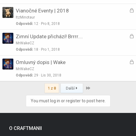
U
Vianočné Eventy | 2018
z
ItzMinotaur
a
Odpovědi
12
Pro 8, 2018
U
Zimní Update přichází! Brrrr....
k
z
n
MrWakeCZ
a
Odpovědi
18
Pro 1, 2018
u
t
U
Omluvný dopis | Wake
k
o
z
n
MrWakeCZ
a
Odpovědi
29
Lis 30, 2018
u
t
Last
k
1 z 8
Další
o
n
You must log in or register to post here.
u
t
o
O CRAFTMANII