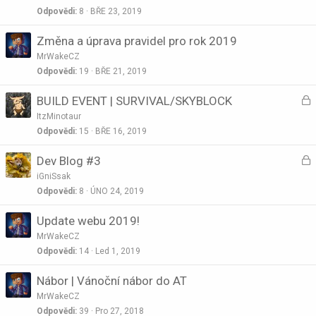
a
Odpovědi
8
BŘE 23, 2019
u
t
Změna a úprava pravidel pro rok 2019
k
o
n
MrWakeCZ
Odpovědi
19
BŘE 21, 2019
u
t
U
BUILD EVENT | SURVIVAL/SKYBLOCK
o
z
ItzMinotaur
a
Odpovědi
15
BŘE 16, 2019
U
Dev Blog #3
k
z
n
iGniSsak
a
Odpovědi
8
ÚNO 24, 2019
u
t
Update webu 2019!
k
o
n
MrWakeCZ
Odpovědi
14
Led 1, 2019
u
t
Nábor | Vánoční nábor do AT
o
MrWakeCZ
Odpovědi
39
Pro 27, 2018