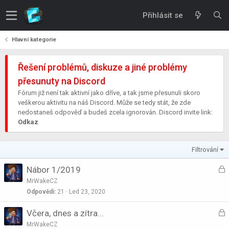
Přihlásit se
Hlavní kategorie
Řešení problémů, diskuze a jiné problémy
přesunuty na Discord
Fórum již není tak aktivní jako dříve, a tak jsme přesunuli skoro
veškerou aktivitu na náš Discord. Může se tedy stát, že zde
nedostaneš odpověď a budeš zcela ignorován. Discord invite link:
Odkaz
Filtrování
U
Nábor 1/2019
z
MrWakeCZ
a
Odpovědi
21
Led 23, 2020
U
Včera, dnes a zítra...
k
z
n
MrWakeCZ