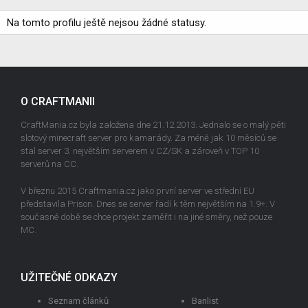
Na tomto profilu ještě nejsou žádné statusy.
O CRAFTMANII
CraftMania.cz byla založena dne 21.12.2013. Jednalo se o malý pěti
slotový minecraft server pro kamarády. Za méně jak 10 měsíců se
stal server 3. největším serverem v CZ/SK a zároveň v TOP 10
serverů na CC.
V březnu 2015 Craftmania.cz jako první server ve střední EU
představila Prison. Dnes se server řadí k těm největším na 1.9+. V
současné době se chce projekt zaměřit i na jiné směry, než pouze
MC.
UŽITEČNÉ ODKAZY
Seznam článků
Banlist