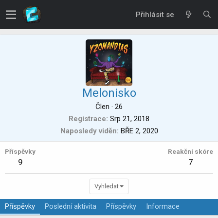
Přihlásit se
Melonisko
Člen
·
26
Registrace
Srp 21, 2018
Naposledy viděn
BŘE 2, 2020
Příspěvky
Reakční skóre
9
7
Vyhledat
Příspěvky
Poslední aktivita
Příspěvky
Informace