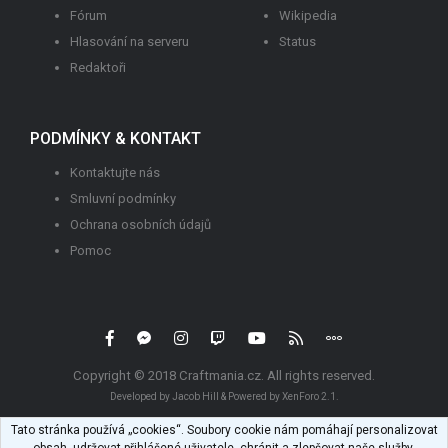
Fórum
Wikipedia
Hlasování na serveru
Status
Redaktoři
PODMÍNKY & KONTAKT
Kontaktujte nás
Smluvní podmínky
Ochrana osobních údajů
Pomoc
R
S
Copyright © 2018
Craftmania.cz
. All rights reserved.
S
Developed by Jacob Hill & Powered by
XenForo 2.1.
Tato stránka používá „cookies“. Soubory cookie nám pomáhají personalizovat